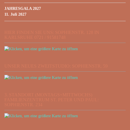
JAHRESGALA 2027
11. Juli 2027
HIER FINDEN SIE UNS: SOPHIENSTR. 128 IN
KARLSRUHE 0721 / 91581748
UNSER NEUES ZWEITSTUDIO: SOPHIENSTR. 59
3. STANDORT (MONTAGS+MITTWOCHS)
FAMILIENZENTRUM ST. PETER UND PAUL:
SOPHIENSTR. 234