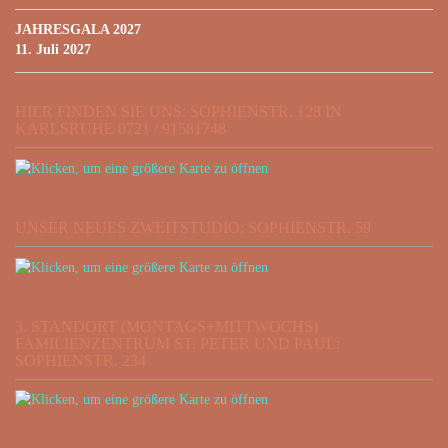
JAHRESGALA 2027
11. Juli 2027
HIER FINDEN SIE UNS: SOPHIENSTR. 128 IN
KARLSRUHE 0721 / 91581748
UNSER NEUES ZWEITSTUDIO: SOPHIENSTR. 59
3. STANDORT (MONTAGS+MITTWOCHS)
FAMILIENZENTRUM ST. PETER UND PAUL:
SOPHIENSTR. 234