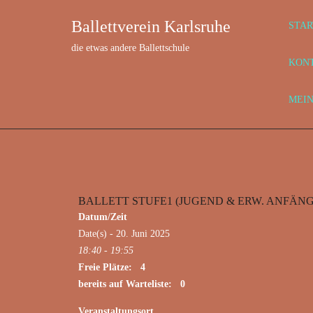
Ballettverein Karlsruhe
STAR
die etwas andere Ballettschule
KON
MEI
BALLETT STUFE1 (JUGEND & ERW. ANFÄNG
Juni 20, 2025
Datum/Zeit
Date(s) - 20. Juni 2025
18:40 - 19:55
Freie Plätze: 4
bereits auf Warteliste: 0
Veranstaltungsort