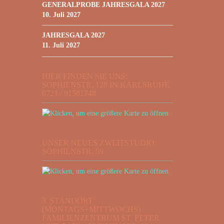
GENERALPROBE JAHRESGALA 2027
10. Juli 2027
JAHRESGALA 2027
11. Juli 2027
HIER FINDEN SIE UNS:
SOPHIENSTR. 128 IN KARLSRUHE
0721 / 91581748
UNSER NEUES ZWEITSTUDIO:
SOPHIENSTR. 59
3. STANDORT
(MONTAGS+MITTWOCHS)
FAMILIENZENTRUM ST. PETER