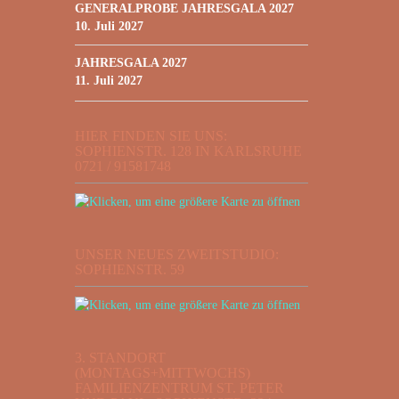
GENERALPROBE JAHRESGALA 2027
10. Juli 2027
JAHRESGALA 2027
11. Juli 2027
HIER FINDEN SIE UNS:
SOPHIENSTR. 128 IN KARLSRUHE
0721 / 91581748
UNSER NEUES ZWEITSTUDIO:
SOPHIENSTR. 59
3. STANDORT
(MONTAGS+MITTWOCHS)
FAMILIENZENTRUM ST. PETER