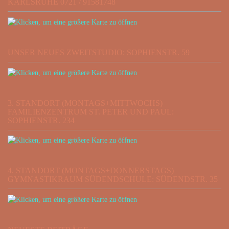
KARLSRUHE 0721 / 91581748
UNSER NEUES ZWEITSTUDIO: SOPHIENSTR. 59
3. STANDORT (MONTAGS+MITTWOCHS)
FAMILIENZENTRUM ST. PETER UND PAUL:
SOPHIENSTR. 234
4. STANDORT (MONTAGS+DONNERSTAGS)
GYMNASTIKRAUM SÜDENDSCHULE: SÜDENDSTR. 35