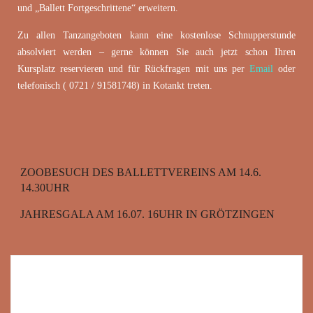
und „Ballett Fortgeschrittene“ erweitern.
Zu allen Tanzangeboten kann eine kostenlose Schnupperstunde
absolviert werden – gerne können Sie auch jetzt schon Ihren
Kursplatz reservieren und für Rückfragen mit uns per
Email
oder
telefonisch ( 0721 / 91581748) in Kotankt treten.
ZOOBESUCH DES BALLETTVEREINS AM 14.6.
14.30UHR
JAHRESGALA AM 16.07. 16UHR IN GRÖTZINGEN
SCHREIBE EINEN KOMMENTAR