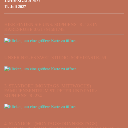
JAHRESGALA 2027
11. Juli 2027
HIER FINDEN SIE UNS: SOPHIENSTR. 128 IN
KARLSRUHE 0721 / 91581748
UNSER NEUES ZWEITSTUDIO: SOPHIENSTR. 59
3. STANDORT (MONTAGS+MITTWOCHS)
FAMILIENZENTRUM ST. PETER UND PAUL:
SOPHIENSTR. 234
4. STANDORT (MONTAGS+DONNERSTAGS)