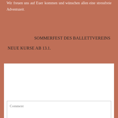
Wir freuen uns auf Euer kommen und wünschen allen eine stressfreie
Adventszeit.
SOMMERFEST DES BALLETTVEREINS
NEUE KURSE AB 13.1.
SCHREIBE EINEN KOMMENTAR
Deine E-Mail-Adresse wird nicht veröffentlicht.
Erforderliche Felder
sind mit
*
markiert