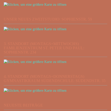
UNSER NEUES ZWEITSTUDIO: SOPHIENSTR. 59
3. STANDORT (MONTAGS+MITTWOCHS)
FAMILIENZENTRUM ST. PETER UND PAUL:
SOPHIENSTR. 234
4. STANDORT (MONTAGS+DONNERSTAGS)
GYMNASTIKRAUM SÜDENDSCHULE: SÜDENDSTR. 35
NEUESTE BEITRÄGE