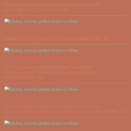
HIER FINDEN SIE UNS: SOPHIENSTR. 128 IN
KARLSRUHE 0721 / 91581748
UNSER NEUES ZWEITSTUDIO: SOPHIENSTR. 59
3. STANDORT (MONTAGS+MITTWOCHS)
FAMILIENZENTRUM ST. PETER UND PAUL:
SOPHIENSTR. 234
4. STANDORT (MONTAGS+DONNERSTAGS)
GYMNASTIKRAUM SÜDENDSCHULE: SÜDENDSTR. 35