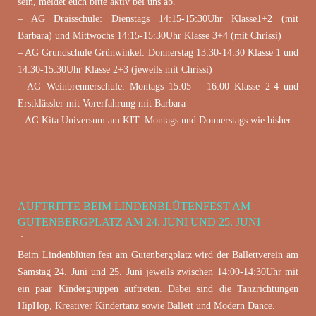
sein, meldet euch bitte aktiv bei uns ab.
– AG Draisschule: Dienstags 14:15-15:30Uhr Klasse1+2 (mit
Barbara) und Mittwochs 14:15-15:30Uhr Klasse 3+4 (mit Chrissi)
– AG Grundschule Grünwinkel: Donnerstag 13:30-14:30 Klasse 1 und
14:30-15:30Uhr Klasse 2+3 (jeweils mit Chrissi)
– AG Weinbrennerschule: Montags 15:05 – 16:00 Klasse 2-4 und
Erstklässler mit Vorerfahrung mit Barbara
– AG Kita Universum am KIT: Montags und Donnerstags wie bisher
AUFTRITTE BEIM LINDENBLÜTENFEST AM
Juni 13, 2023
GUTENBERGPLATZ AM 24. JUNI UND 25. JUNI
:
Beim Lindenblüten fest am Gutenbergplatz wird der Ballettverein am
Samstag 24. Juni und 25. Juni jeweils zwischen 14:00-14:30Uhr mit
ein paar Kindergruppen auftreten. Dabei sind die Tanzrichtungen
HipHop, Kreativer Kindertanz sowie Ballett und Modern Dance.