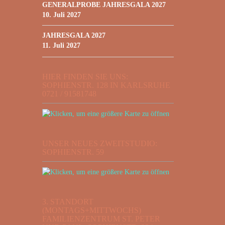
GENERALPROBE JAHRESGALA 2027
10. Juli 2027
JAHRESGALA 2027
11. Juli 2027
HIER FINDEN SIE UNS:
SOPHIENSTR. 128 IN KARLSRUHE
0721 / 91581748
UNSER NEUES ZWEITSTUDIO:
SOPHIENSTR. 59
3. STANDORT
(MONTAGS+MITTWOCHS)
FAMILIENZENTRUM ST. PETER