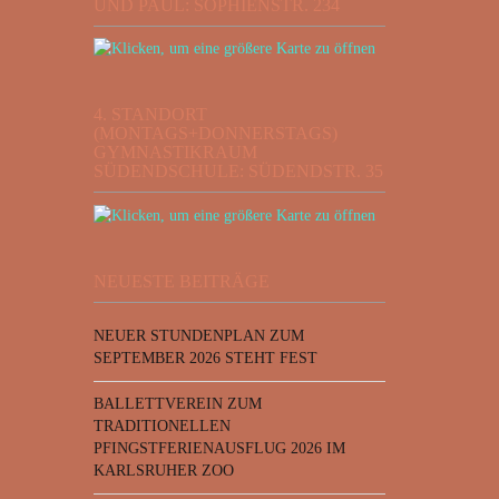
UND PAUL: SOPHIENSTR. 234
4. STANDORT
(MONTAGS+DONNERSTAGS)
GYMNASTIKRAUM
SÜDENDSCHULE: SÜDENDSTR. 35
NEUESTE BEITRÄGE
NEUER STUNDENPLAN ZUM
SEPTEMBER 2026 STEHT FEST
BALLETTVEREIN ZUM
TRADITIONELLEN
PFINGSTFERIENAUSFLUG 2026 IM
KARLSRUHER ZOO